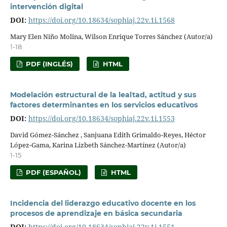
intervención digital
DOI:
https://doi.org/10.18634/sophiaj.22v.1i.1568
Mary Elen Niño Molina, Wilson Enrique Torres Sánchez (Autor/a)
1-18
PDF (INGLÉS)
HTML
Modelación estructural de la lealtad, actitud y sus
factores determinantes en los servicios educativos
DOI:
https://doi.org/10.18634/sophiaj.22v.1i.1553
David Gómez-Sánchez , Sanjuana Edith Grimaldo-Reyes, Héctor
López-Gama, Karina Lizbeth Sánchez-Martínez (Autor/a)
1-15
PDF (ESPAÑOL)
HTML
Incidencia del liderazgo educativo docente en los
procesos de aprendizaje en básica secundaria
DOI:
https://doi.org/10.18634/sophiaj.22v.1i.1551