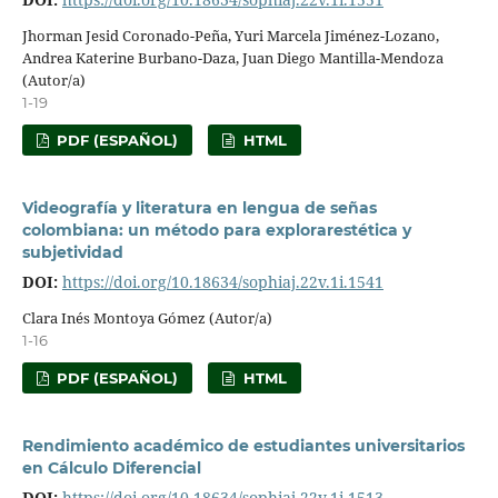
Jhorman Jesid Coronado-Peña, Yuri Marcela Jiménez-Lozano,
Andrea Katerine Burbano-Daza, Juan Diego Mantilla-Mendoza
(Autor/a)
1-19
PDF (ESPAÑOL)
HTML
Videografía y literatura en lengua de señas
colombiana: un método para explorarestética y
subjetividad
DOI:
https://doi.org/10.18634/sophiaj.22v.1i.1541
Clara Inés Montoya Gómez (Autor/a)
1-16
PDF (ESPAÑOL)
HTML
Rendimiento académico de estudiantes universitarios
en Cálculo Diferencial
DOI:
https://doi.org/10.18634/sophiaj.22v.1i.1513