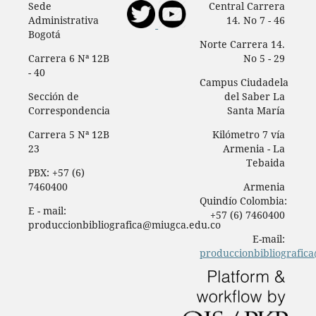
Sede
Central Carrera
Administrativa
14. No 7 - 46
Bogotá
Norte Carrera 14.
Carrera 6 Nª 12B
No 5 - 29
- 40
Campus Ciudadela
Sección de
del Saber La
Correspondencia
Santa María
Carrera 5 Nª 12B
Kilómetro 7 vía
23
Armenia - La
Tebaida
PBX: +57 (6)
7460400
Armenia
Quindío Colombia:
E - mail:
+57 (6) 7460400
produccionbibliografica@miugca.edu.co
E-mail:
produccionbibliografic