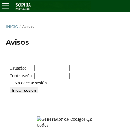
INICIO
/
Avisos
Avisos
Usuario:
Contraseña:
No cerrar sesión