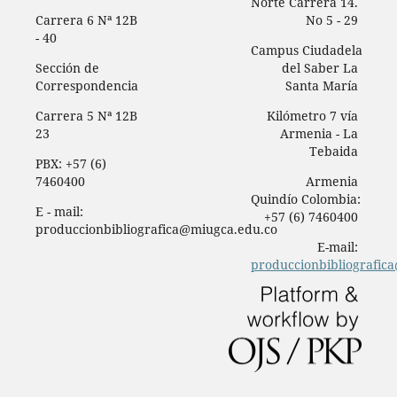
Norte Carrera 14.
Carrera 6 Nª 12B
No 5 - 29
- 40
Campus Ciudadela
Sección de
del Saber La
Correspondencia
Santa María
Carrera 5 Nª 12B
Kilómetro 7 vía
23
Armenia - La
Tebaida
PBX: +57 (6)
7460400
Armenia
Quindío Colombia:
E - mail:
+57 (6) 7460400
produccionbibliografica@miugca.edu.co
E-mail:
produccionbibliografic