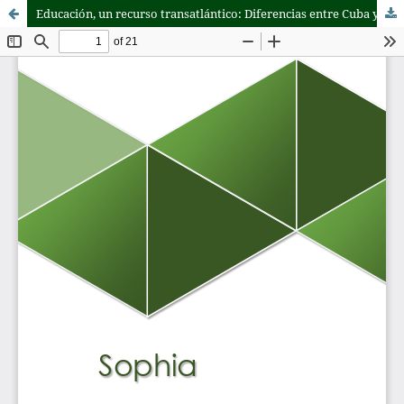
Educación, un recurso transatlántico: Diferencias entre Cuba y España en la concepción de género y sexualidad