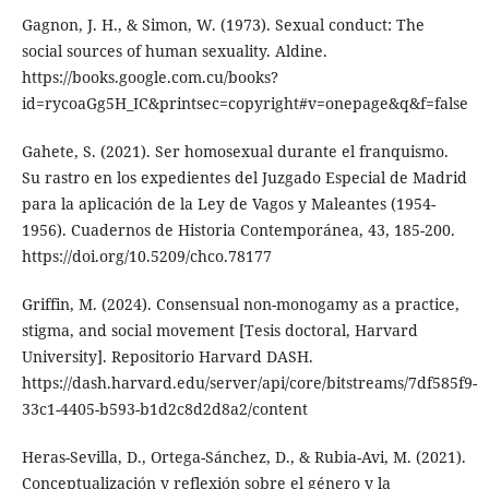
Gagnon, J. H., & Simon, W. (1973). Sexual conduct: The
social sources of human sexuality. Aldine.
https://books.google.com.cu/books?
id=rycoaGg5H_IC&printsec=copyright#v=onepage&q&f=false
Gahete, S. (2021). Ser homosexual durante el franquismo.
Su rastro en los expedientes del Juzgado Especial de Madrid
para la aplicación de la Ley de Vagos y Maleantes (1954-
1956). Cuadernos de Historia Contemporánea, 43, 185-200.
https://doi.org/10.5209/chco.78177
Griffin, M. (2024). Consensual non-monogamy as a practice,
stigma, and social movement [Tesis doctoral, Harvard
University]. Repositorio Harvard DASH.
https://dash.harvard.edu/server/api/core/bitstreams/7df585f9-
33c1-4405-b593-b1d2c8d2d8a2/content
Heras-Sevilla, D., Ortega-Sánchez, D., & Rubia-Avi, M. (2021).
Conceptualización y reflexión sobre el género y la