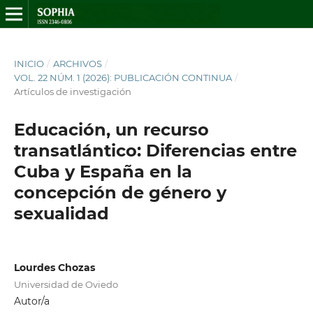
INICIO
/
ARCHIVOS
/
VOL. 22 NÚM. 1 (2026): PUBLICACIÓN CONTINUA
/
Artículos de investigación
Educación, un recurso
transatlántico: Diferencias entre
Cuba y España en la
concepción de género y
sexualidad
Lourdes Chozas
Universidad de Oviedo
Autor/a