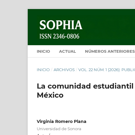
INICIO
ACTUAL
NÚMEROS ANTERIORES
INICIO
/
ARCHIVOS
/
VOL. 22 NÚM. 1 (2026): PU
La comunidad estudiantil 
México
Virginia Romero Plana
Universidad de Sonora