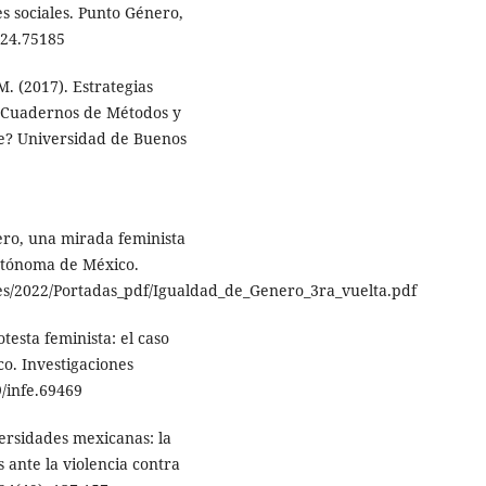
es sociales. Punto Género,
024.75185
M. (2017). Estrategias
ie: Cuadernos de Métodos y
ce? Universidad de Buenos
nero, una mirada feminista
Autónoma de México.
es/2022/Portadas_pdf/Igualdad_de_Genero_3ra_vuelta.pdf
testa feminista: el caso
co. Investigaciones
9/infe.69469
versidades mexicanas: la
s ante la violencia contra