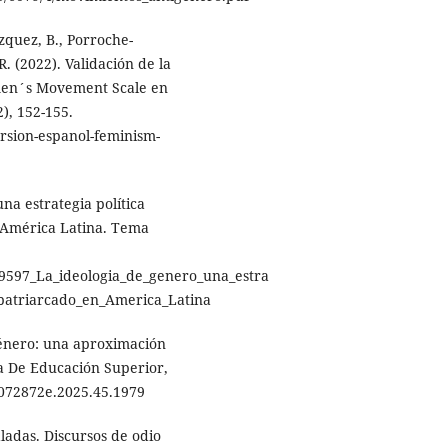
zquez, B., Porroche-
. (2022). Validación de la
men´s Movement Scale en
2), 152-155.
ersion-espanol-feminism-
na estrategia política
 América Latina. Tema
79597_La_ideologia_de_genero_una_estra
_patriarcado_en_America_Latina
género: una aproximación
na De Educación Superior,
20072872e.2025.45.1979
aladas. Discursos de odio