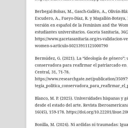
Berbegal-Bolsas, M., Gasch-Gallén, A., Oliván-Blá
Escudero, A., Fueyo-Díaz, R. y Magallón-Botaya, R
versión en español de la Feminism and the Wo
estudiantes universitarios. Gaceta Sanitaria, 36(
https://www.gacetasanitaria.org/es-validacion-v
women-s-articulo-S0213911121000790
Bermúdez, G. (2021). La “ideología de género”: u
conservadora para reafirmar el patriarcado en
Central, 31, 71-78.
https://www.researchgate.net/publication/3509
tegia_politica_conservadora_para_reafirmar_el
Blanco, M. P. (2025). Universidades hispanas y 
desde el estado del arte. Revista Iberoamerica
16(45), 159-178. https://doi.org/10.22201/iisue.
Bonilla, M. (2024). Ni ardidas ni traumadas: Igu