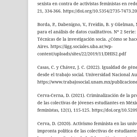
sexista en contra de activistas feministas en red
21, 334-366. https://doi.org/10.5354/2735-7473.2
Borda, P., Dabenigno, V., Freidin, B. y Güelman, 
para el análisis de datos cualitativos. Nº 2 Ser
Técnicas de la investigación socia. ¿Cómo se ha
Aires. https://iigg.sociales.uba.ar/wp-
content/uploads/sites/22/2019/11/DHIS2.pdf
Casas, C. y Chávez, J. C. (2022). Igualdad de gé
desde el trabajo social. Universidad Nacional 
https://www.trabajosocial.unam.mx/publicacion
Cerva-Cerna, D. (2021). Criminalización de la pro
de las colectivas de jóvenes estudiantes en Méxi
feministas, 12(1), 115-125. https://doi.org/10.520
Cerva, D. (2020). Activismo feminista en las uni
impronta política de las colectivas de estudiante