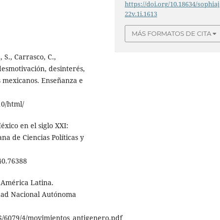
https://doi.org/10.18634/sophiaj
22v.1i.1613
MÁS FORMATOS DE CITA
, S., Carrasco, C.,
 desmotivación, desinterés,
es mexicanos. Enseñanza e
0/html/
xico en el siglo XXI:
na de Ciencias Políticas y
40.76388
 América Latina.
idad Nacional Autónoma
IIS/6079/4/movimientos_antigenero.pdf