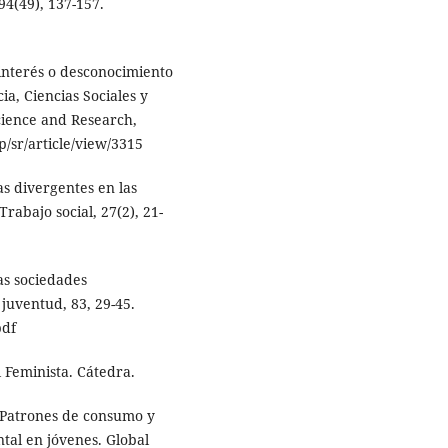
94(49), 137-157.
esinterés o desconocimiento
ia, Ciencias Sociales y
Science and Research,
p/sr/article/view/3315
as divergentes en las
Trabajo social, 27(2), 21-
as sociedades
 juventud, 83, 29-45.
pdf
l Feminista. Cátedra.
 Patrones de consumo y
tal en jóvenes. Global