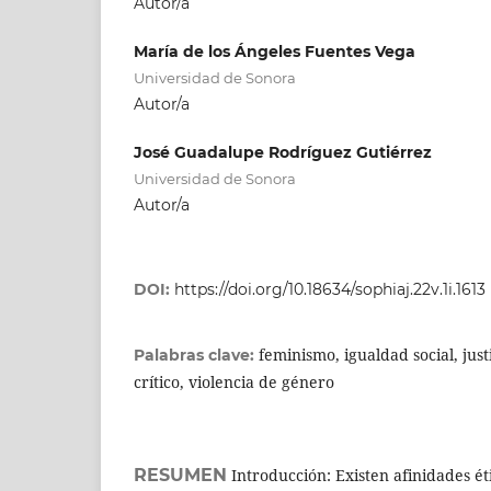
Autor/a
María de los Ángeles Fuentes Vega
Universidad de Sonora
Autor/a
José Guadalupe Rodríguez Gutiérrez
Universidad de Sonora
Autor/a
DOI:
https://doi.org/10.18634/sophiaj.22v.1i.1613
feminismo, igualdad social, justi
Palabras clave:
crítico, violencia de género
RESUMEN
Introducción: Existen afinidades éti