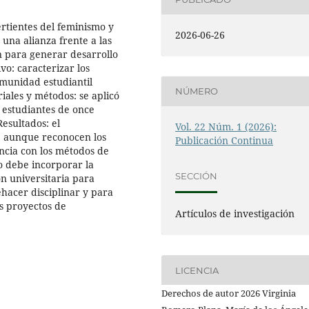
ertientes del feminismo y
2026-06-26
 una alianza frente a las
ón para generar desarrollo
vo: caracterizar los
omunidad estudiantil
NÚMERO
iales y métodos: se aplicó
 estudiantes de once
esultados: el
Vol. 22 Núm. 1 (2026):
y, aunque reconocen los
Publicación Continua
ncia con los métodos de
co debe incorporar la
SECCIÓN
ón universitaria para
ehacer disciplinar y para
os proyectos de
Artículos de investigación
LICENCIA
Derechos de autor 2026 Virginia