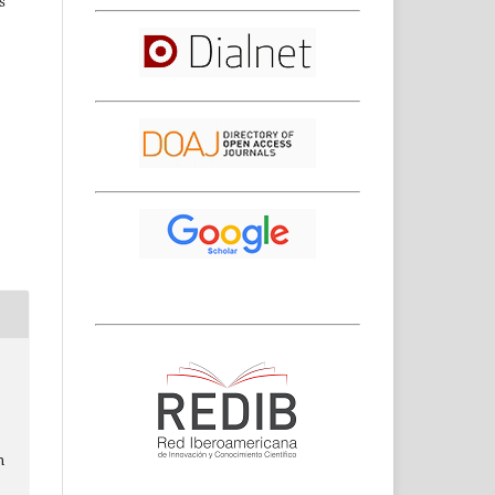
s
,
n