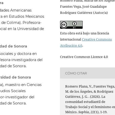
Romero Plana, María de los Ángele
ra
Fuentes Vega, José Guadalupe
edades Americanas
Rodríguez Gutiérrez (Autor/a)
ra en Estudios Mexicanos
 de Colima). Profesora-
ial en la Universidad de
Esta obra está bajo una licencia
internacional
Creative Commons
Atribución 4.0
.
idad de Sonora
Sociales y doctora en
Creative Commosn Licence 4.0
fesora-investigadora del
idad de Sonora.
CÓMO CITAR
rsidad de Sonora
a), maestro en Ciencias
Romero Plana, V., Fuentes Vega
tudios Sociales
M. de los Ángeles, & Rodríguez
Gutiérrez, J. G. . (2026). La
or-investigador del
comunidad estudiantil de
idad de Sonora.
Trabajo Social y el feminismo e
México.
Sophia
,
22
(1), 1-19.