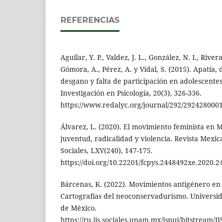
REFERENCIAS
Aguilar, Y. P., Valdez, J. L., González, N. I., Rivera
Gómora, A., Pérez, A. y Vidal, S. (2015). Apatía,
desgano y falta de participación en adolescent
Investigación en Psicología, 20(3), 326-336.
https://www.redalyc.org/journal/292/2924280001
Álvarez, L. (2020). El movimiento feminista en Mé
juventud, radicalidad y violencia. Revista Mexica
Sociales, LXV(240), 147-175.
https://doi.org/10.22201/fcpys.2448492xe.2020.2
Bárcenas, K. (2022). Movimientos antigénero en
Cartografías del neoconservadurismo. Univers
de México.
https://ru.iis.sociales.unam.mx/jspui/bitstream/