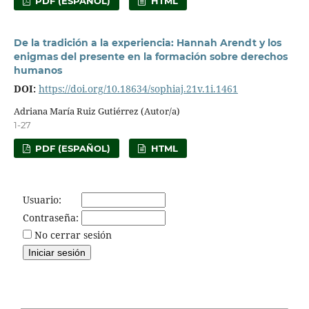
PDF (ESPAÑOL)
HTML
De la tradición a la experiencia: Hannah Arendt y los
enigmas del presente en la formación sobre derechos
humanos
DOI:
https://doi.org/10.18634/sophiaj.21v.1i.1461
Adriana María Ruiz Gutiérrez (Autor/a)
1-27
PDF (ESPAÑOL)
HTML
Usuario:
Contraseña:
No cerrar sesión