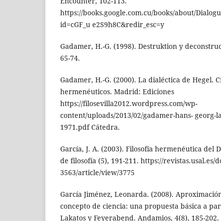
Encounter, 102-113.
https://books.google.com.cu/books/about/Dialog
id=cGF_u e2S9h8C&redir_esc=y
Gadamer, H.-G. (1998). Destruktion y deconstruc
65-74.
Gadamer, H.-G. (2000). La dialéctica de Hegel. 
hermenéuticos. Madrid: Ediciones
https://filosevilla2012.wordpress.com/wp-
content/uploads/2013/02/gadamer-hans- georg-la-
1971.pdf Cátedra.
García, J. A. (2003). Filosofía hermenéutica del 
de filosofía (5), 191-211. https://revistas.usal.es
3563/article/view/3775
García Jiménez, Leonarda. (2008). Aproximación
concepto de ciencia: una propuesta básica a pa
Lakatos y Feyerabend. Andamios, 4(8), 185-202.