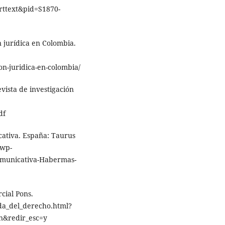
arttext&pid=S1870-
n jurídica en Colombia.
ion-juridica-en-colombia/
evista de investigación
df
cativa. España: Taurus
/wp-
comunicativa-Habermas-
cial Pons.
nda_del_derecho.html?
n&redir_esc=y