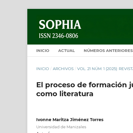
INICIO
ACTUAL
NÚMEROS ANTERIORES
INICIO
/
ARCHIVOS
/
VOL. 21 NÚM. 1 (2025): REVI
El proceso de formación j
como literatura
Ivonne Maritza Jiménez Torres
Universidad de Manizales