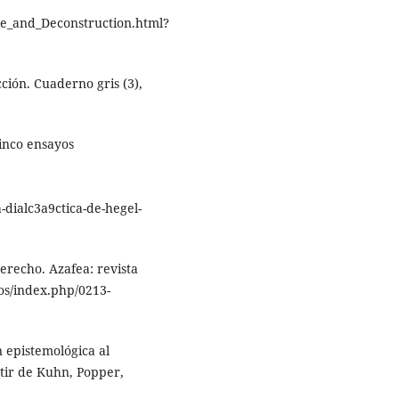
ue_and_Deconstruction.html?
ción. Cuaderno gris (3),
Cinco ensayos
dialc3a9ctica-de-hegel-
Derecho. Azafea: revista
/dos/index.php/0213-
 epistemológica al
rtir de Kuhn, Popper,