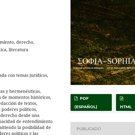
imiento, derecho,
ica, literatura
ada con temas jurídicos,
ivas y hermenéuticas,
 de momentos históricos,
PDF
redacción de textos,
(ESPAÑOL)
HTML
 poderes políticos,
el derecho desde una
apacidad de entendimiento
itiendo la posibilidad de
PUBLICADO
eres políticos y las