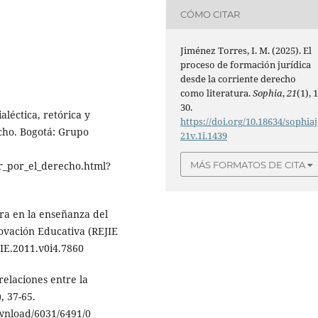
CÓMO CITAR
Jiménez Torres, I. M. (2025). El
proceso de formación jurídica
desde la corriente derecho
como literatura.
Sophia
,
21
(1), 1
30.
aléctica, retórica y
https://doi.org/10.18634/sophiaj
cho. Bogotá: Grupo
21v.1i.1439
MÁS FORMATOS DE CITA
or_por_el_derecho.html?
tura en la enseñanza del
novación Educativa (REJIE
JIE.2011.v0i4.7860
 relaciones entre la
, 37-65.
download/6031/6491/0