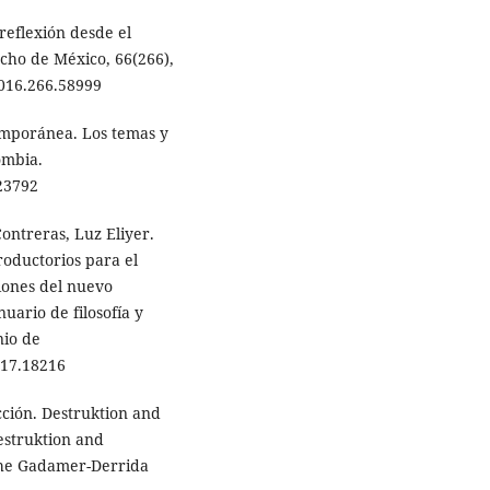
 reflexión desde el
echo de México, 66(266),
2016.266.58999
ntemporánea. Los temas y
ombia.
923792
ntreras, Luz Eliyer.
roductorios para el
ciones del nuevo
uario de filosofía y
nio de
.17.18216
cción. Destruktion and
estruktion and
The Gadamer-Derrida