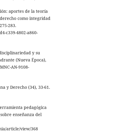
ción: aportes de la teoría
l derecho como integridad
 275-283.
4d4-c339-4802-a860-
disciplinariedad y su
uadrante (Nueva Época),
s/LMNC-AN-9108-
na y Derecho (34), 33-61.
o herramienta pedagógica
 sobre enseñanza del
ia/article/view/368