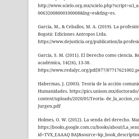
http://www.scielo.org.mx/scielo.php?script=sci_
00632008000100008&lng=es&tlng=es.
García, M., & Ceballos, M. A. (2019). La profesió
Bogotá: Ediciones Antropos Ltda.
https://www.dejusticia.org/publication/la-profes
García, S. M. (2011). El Derecho como ciencia. R
académica, 14(26), 13-38.
https://www.redalyc.org/pdf/877/87717621002.p
Habermas, J. (2003). Teoría de la acción comuni
Humanidades. https://pics.unison.mx/doctorado
content/uploads/2020/05/Teoria- de_la_accion_
Jurgen.pdf
Holmes, O. W. (2012). La senda del derecho. Mar
https://books.google.com.cu/books/about/La_se
id=TVX_EAAAQ BAJ&source=kp_book_descriptio