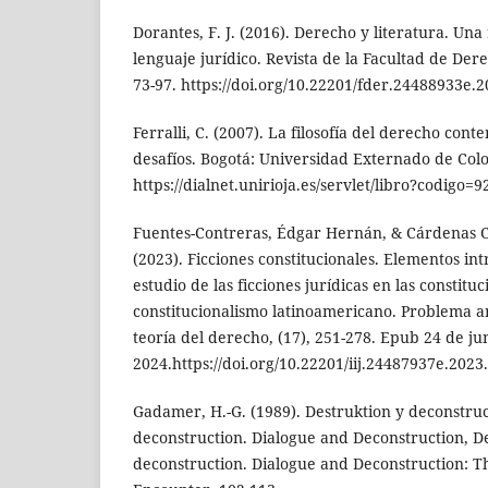
Dorantes, F. J. (2016). Derecho y literatura. Una
lenguaje jurídico. Revista de la Facultad de Der
73-97. https://doi.org/10.22201/fder.24488933e.
Ferralli, C. (2007). La filosofía del derecho co
desafíos. Bogotá: Universidad Externado de Col
https://dialnet.unirioja.es/servlet/libro?codigo=
Fuentes-Contreras, Édgar Hernán, & Cárdenas Co
(2023). Ficciones constitucionales. Elementos int
estudio de las ficciones jurídicas en las constitu
constitucionalismo latinoamericano. Problema an
teoría del derecho, (17), 251-278. Epub 24 de ju
2024.https://doi.org/10.22201/iij.24487937e.2023
Gadamer, H.-G. (1989). Destruktion y deconstru
deconstruction. Dialogue and Deconstruction, D
deconstruction. Dialogue and Deconstruction: 