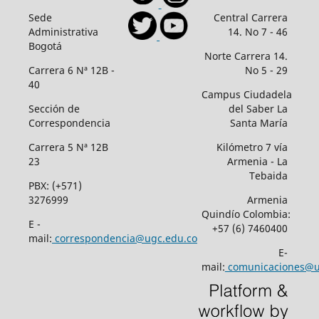
Sede
Central Carrera
Administrativa
14. No 7 - 46
Bogotá
Norte Carrera 14.
Carrera 6 Nª 12B -
No 5 - 29
40
Campus Ciudadela
Sección de
del Saber La
Correspondencia
Santa María
Carrera 5 Nª 12B
Kilómetro 7 vía
23
Armenia - La
Tebaida
PBX: (+571)
3276999
Armenia
Quindío Colombia:
E -
+57 (6) 7460400
mail:
correspondencia@ugc.edu.co
E-
mail:
comunicaciones@u