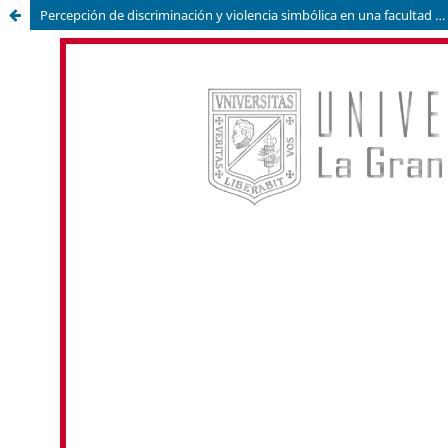
Percepción de discriminación y violencia simbólica en una facultad del área de la salud