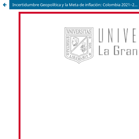
Incertidumbre Geopolítica y la Meta de inflación: Colombia 2021–2024