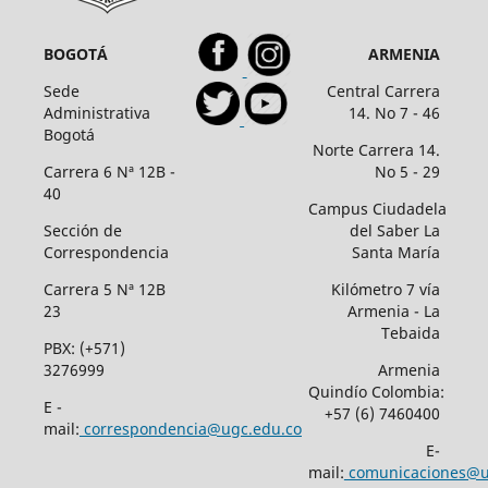
BOGOTÁ
ARMENIA
Sede
Central Carrera
Administrativa
14. No 7 - 46
Bogotá
Norte Carrera 14.
Carrera 6 Nª 12B -
No 5 - 29
40
Campus Ciudadela
Sección de
del Saber La
Correspondencia
Santa María
Carrera 5 Nª 12B
Kilómetro 7 vía
23
Armenia - La
Tebaida
PBX: (+571)
3276999
Armenia
Quindío Colombia:
E -
+57 (6) 7460400
mail:
correspondencia@ugc.edu.co
E-
mail:
comunicaciones@u