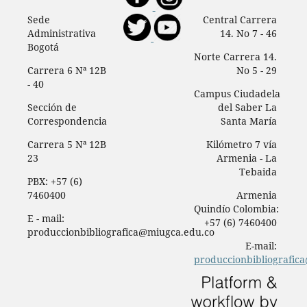
Sede
Central Carrera
Administrativa
14. No 7 - 46
Bogotá
Norte Carrera 14.
Carrera 6 Nª 12B
No 5 - 29
- 40
Campus Ciudadela
Sección de
del Saber La
Correspondencia
Santa María
Carrera 5 Nª 12B
Kilómetro 7 vía
23
Armenia - La
Tebaida
PBX: +57 (6)
7460400
Armenia
Quindío Colombia:
E - mail:
+57 (6) 7460400
produccionbibliografica@miugca.edu.co
E-mail:
produccionbibliografic