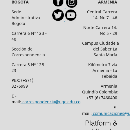
BOGOTÁ
ARMENIA
Sede
Central Carrera
Administrativa
14. No 7 - 46
Bogotá
Norte Carrera 14.
Carrera 6 Nª 12B -
No 5 - 29
40
Campus Ciudadela
Sección de
del Saber La
Correspondencia
Santa María
Carrera 5 Nª 12B
Kilómetro 7 vía
23
Armenia - La
Tebaida
PBX: (+571)
3276999
Armenia
Quindío Colombia:
E -
+57 (6) 7460400
mail:
correspondencia@ugc.edu.co
E-
mail:
comunicaciones@u