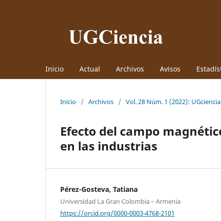
Inicio
Actual
Archivos
Avisos
Estadís
Inicio
/
Archivos
/
Vol. 28 Núm. 1 (2022): UGciencia
Efecto del campo magnético
en las industrias
Pérez-Gosteva, Tatiana
Universidad La Gran Colombia – Armenia
https://orcid.org/0000-0003-4768-2101