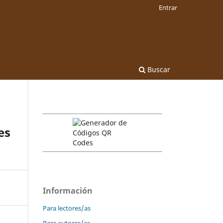
Entrar
Buscar
es
Información
Para lectores/as
Para autores/as