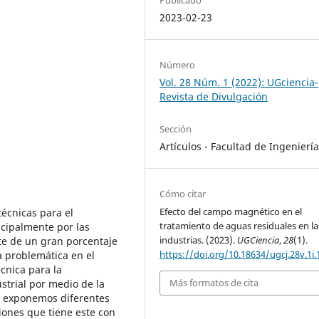
2023-02-23
Número
Vol. 28 Núm. 1 (2022): UGciencia-
Revista de Divulgación
Sección
Artículos - Facultad de Ingenierí
Cómo citar
Efecto del campo magnético en el
técnicas para el
tratamiento de aguas residuales en la
cipalmente por las
industrias. (2023).
UGCiencia
,
28
(1).
te de un gran porcentaje
https://doi.org/10.18634/ugcj.28v.1i.
 problemática en el
cnica para la
Más formatos de cita
strial por medio de la
 exponemos diferentes
ones que tiene este con