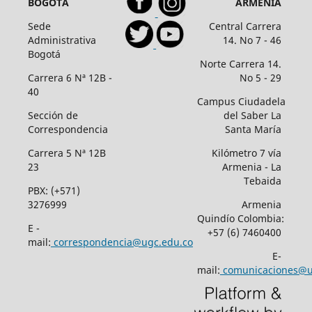
BOGOTÁ
ARMENIA
Sede
Central Carrera
Administrativa
14. No 7 - 46
Bogotá
Norte Carrera 14.
Carrera 6 Nª 12B -
No 5 - 29
40
Campus Ciudadela
Sección de
del Saber La
Correspondencia
Santa María
Carrera 5 Nª 12B
Kilómetro 7 vía
23
Armenia - La
Tebaida
PBX: (+571)
3276999
Armenia
Quindío Colombia:
E -
+57 (6) 7460400
mail:
correspondencia@ugc.edu.co
E-
mail:
comunicaciones@u