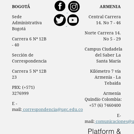
BOGOTÁ
ARMENIA
Sede
Central Carrera
Administrativa
14. No 7 - 46
Bogotá
Norte Carrera 14.
Carrera 6 Nª 12B
No 5 - 29
- 40
Campus Ciudadela
Sección de
del Saber La
Correspondencia
Santa María
Carrera 5 Nª 12B
Kilómetro 7 vía
23
Armenia - La
Tebaida
PBX: (+571)
3276999
Armenia
Quindío Colombia:
E -
+57 (6) 7460400
mail:
correspondencia@ugc.edu.co
E-
mail:
comunicaciones@u