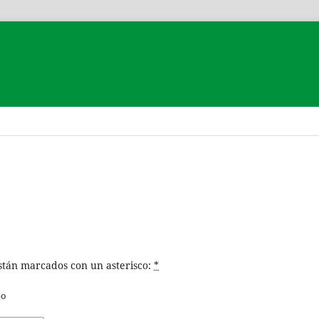
stán marcados con un asterisco:
*
eo