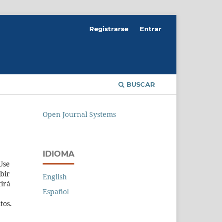
Registrarse
Entrar
BUSCAR
Open Journal Systems
IDIOMA
Use
ibir
English
tirá
Español
tos.