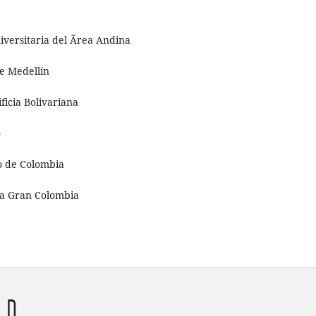
versitaria del Ãrea Andina
e Medellín
ficia Bolivariana
o
o de Colombia
La Gran Colombia