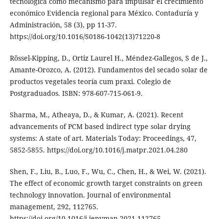
tecnológica como mecanismo para impulsar el crecimiento
económico Evidencia regional para México. Contaduría y
Administración, 58 (3), pp 11-37.
https://doi.org/10.1016/S0186-1042(13)71220-8
Rössel-Kipping, D., Ortiz Laurel H., Méndez-Gallegos, S de J.,
Amante-Orozco, A. (2012). Fundamentos del secado solar de
productos vegetales teoría cum praxi. Colegio de
Postgraduados. ISBN: 978-607-715-061-9.
Sharma, M., Atheaya, D., & Kumar, A. (2021). Recent
advancements of PCM based indirect type solar drying
systems: A state of art. Materials Today: Proceedings, 47,
5852-5855. https://doi.org/10.1016/j.matpr.2021.04.280
Shen, F., Liu, B., Luo, F., Wu, C., Chen, H., & Wei, W. (2021).
The effect of economic growth target constraints on green
technology innovation. Journal of environmental
management, 292, 112765.
https://doi.org/10.1016/j.jenvman.2021.112765