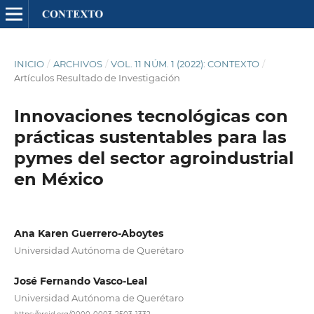
INICIO
/
ARCHIVOS
/
VOL. 11 NÚM. 1 (2022): CONTEXTO
/
Artículos Resultado de Investigación
Innovaciones tecnológicas con
prácticas sustentables para las
pymes del sector agroindustrial
en México
Ana Karen Guerrero-Aboytes
Universidad Autónoma de Querétaro
José Fernando Vasco-Leal
Universidad Autónoma de Querétaro