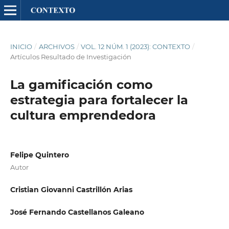
INICIO
/
ARCHIVOS
/
VOL. 12 NÚM. 1 (2023): CONTEXTO
/
Artículos Resultado de Investigación
La gamificación como
estrategia para fortalecer la
cultura emprendedora
Felipe Quintero
Autor
Cristian Giovanni Castrillón Arias
José Fernando Castellanos Galeano