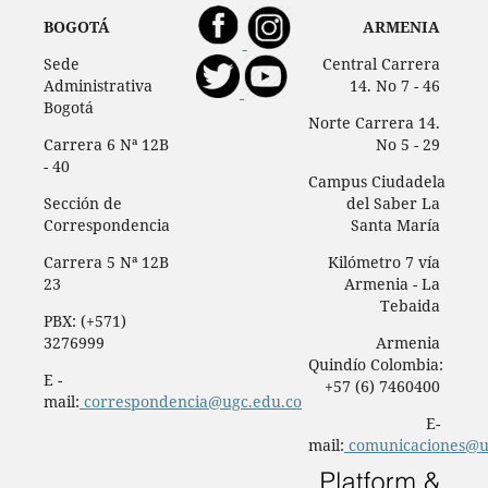
BOGOTÁ
ARMENIA
Sede
Central Carrera
Administrativa
14. No 7 - 46
Bogotá
Norte Carrera 14.
Carrera 6 Nª 12B
No 5 - 29
- 40
Campus Ciudadela
Sección de
del Saber La
Correspondencia
Santa María
Carrera 5 Nª 12B
Kilómetro 7 vía
23
Armenia - La
Tebaida
PBX: (+571)
3276999
Armenia
Quindío Colombia:
E -
+57 (6) 7460400
mail:
correspondencia@ugc.edu.co
E-
mail:
comunicaciones@u