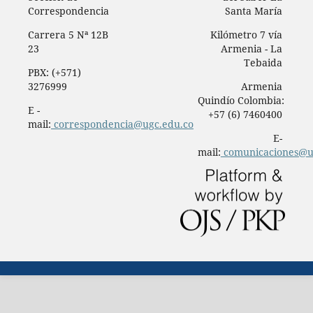
Correspondencia
Santa María
Carrera 5 Nª 12B
Kilómetro 7 vía
23
Armenia - La
Tebaida
PBX: (+571)
3276999
Armenia
Quindío Colombia:
E -
+57 (6) 7460400
mail:
correspondencia@ugc.edu.co
E-
mail:
comunicaciones@u