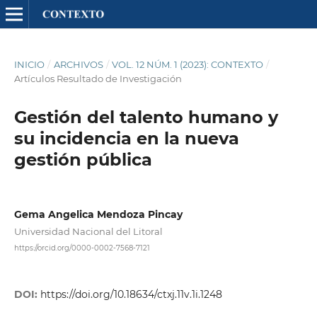
INICIO
/
ARCHIVOS
/
VOL. 12 NÚM. 1 (2023): CONTEXTO
/
Artículos Resultado de Investigación
Gestión del talento humano y
su incidencia en la nueva
gestión pública
Gema Angelica Mendoza Pincay
Universidad Nacional del Litoral
https://orcid.org/0000-0002-7568-7121
DOI:
https://doi.org/10.18634/ctxj.11v.1i.1248