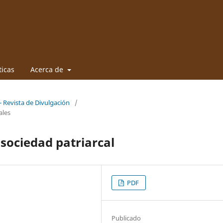
ticas
Acerca de
- Revista de Divulgación
/
ales
 sociedad patriarcal
PDF
Publicado