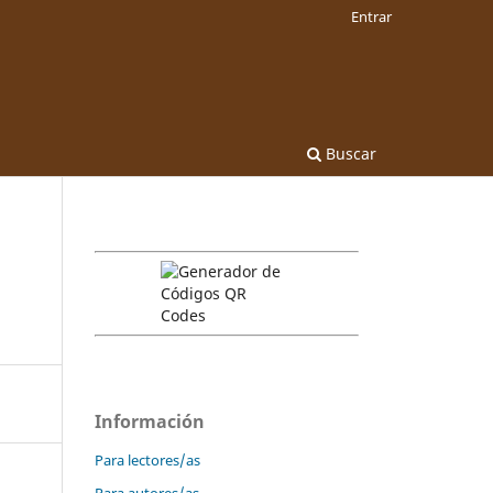
Entrar
Buscar
Información
Para lectores/as
Para autores/as