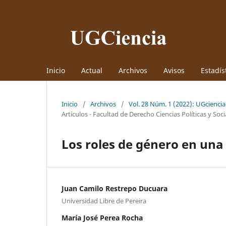
Inicio
Actual
Archivos
Avisos
Estadís
Inicio
/
Archivos
/
Vol. 28 Núm. 1 (2022): UGciencia
Artículos - Facultad de Derecho Ciencias Políticas y Soci
Los roles de género en una
Juan Camilo Restrepo Ducuara
Universidad Libre de Pereira
María José Perea Rocha