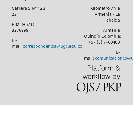
Carrera 5 Nª 12B
Kilómetro 7 vía
23
Armenia - La
Tebaida
PBX: (+571)
3276999
Armenia
Quindío Colombia:
E -
+57 (6) 7460400
mail:
correspondencia@ugc.edu.co
E-
mail:
comunicaciones@u