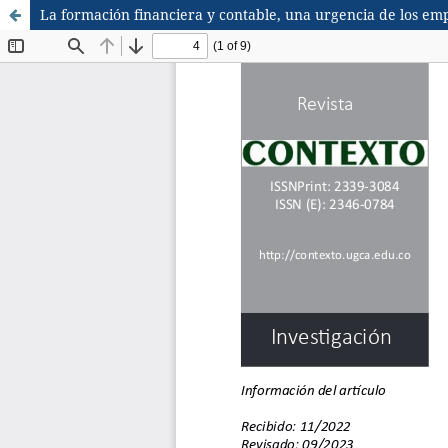
La formación financiera y contable, una urgencia de los e